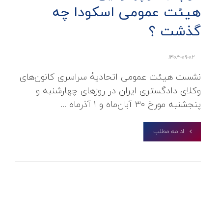
هیئت عمومی اسکودا چه
گذشت ؟
1403-09-02
نشست هیئت عمومی اتحادیۀ سراسری کانون‌های
وکلای دادگستری ایران در روزهای چهارشنبه و
پنجشنبه مورخ ۳۰ آبان‌ماه و ۱ آذرماه ...
ادامه مطلب