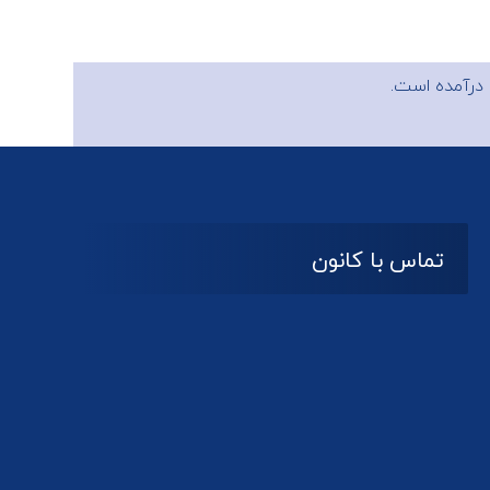
درآمده است.
تماس با کانون
آدرس
گیلان ، رشت ، بلوار چمران
تلفکس:
01332858616
01332858617
01332858618