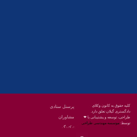
تلفکس:
01332858616
01332858617
01332858618
پست الکترونیک:
help@guilanbar.ir
سامانه پیامکی:
90007065
9999584369
کلیه حقوق به کانون وکلای
پرسنل ستادی
دادگستری گیلان تعلق دارد.
مشاوران
طراحی، توسعه و پشتیبانی با ❤
توسط:
موسسه مهندسی طراحی
تیکتینگ
محنا