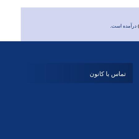
درآمده است.
تماس با کانون
آدرس
گیلان ، رشت ، بلوار چمران
تلفکس:
01332858616
01332858617
01332858618