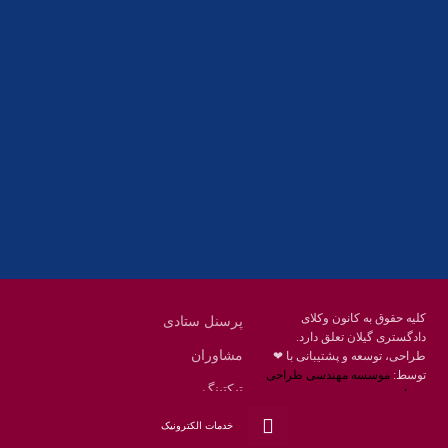
تلفکس:
01332858616
01332858617
01332858618
پست الکترونیک:
help@guilanbar.ir
سامانه پیامکی:
90007065
9999584369
کلیه حقوق به کانون وکلای
پرسنل ستادی
دادگستری گیلان تعلق دارد.
مشاوران
طراحی، توسعه و پشتیبانی با ❤
توسط:
موسسه مهندسی طراحی
تیکتینگ
محنا
پست الکترونیک وکلا
خدمات الکترونیک