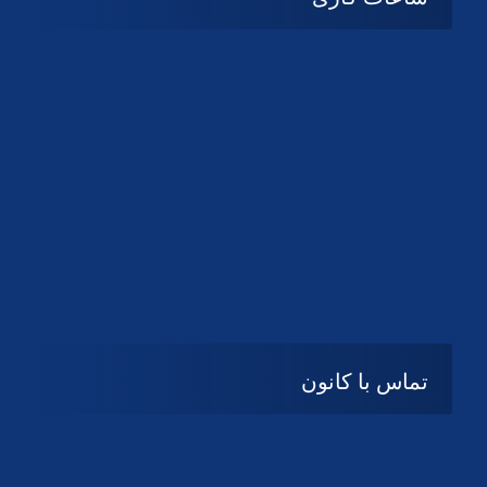
شنبه تا چهارشنبه
08:۰۰ تا 14:30
پنج شنبه و جمعه
تعطیل
تماس با کانون
آدرس
گیلان ، رشت ، بلوار چمران