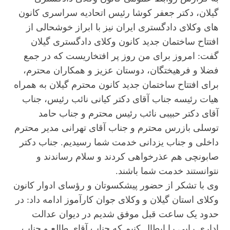
گیلان، دکتر جعفر کوشا رئیس اتحادیه سراسری کانون
های وکلای دادگستری ایران نیز با ابراز خوشحالی از
افتتاح ساختمان جدید کانون وکلای دادگستری گیلان
گفت: امروز برای من روز پر افتخاریست که در جمع
فضلا و فرهیختگان، دوستان عزیز و همکاران محترم،
برای افتتاح ساختمان جدید کانون محترم گیلان به همراه
هیات رئیسه جناب آقای دکتر کیانی نائب رئیس، جناب
آقای دکتر حبیبی نائب رئیس محترم و جناب حامد
توسلی بازرس محترم و جناب آقای تهرانی مدیر محترم
داخلی و جناب یزدانی خدمت شما رسیدیم. جناب دکتر
صابونچی هم عذرخواهی کردند و سلام رساندند و
نتوانستند خدمت شما باشند.
وی با تشکر از حضور پیشکسوتان و رؤسای ادوار کانون
وکلای استان گیلان و وکلای جوان کارآموز ادامه داد: در
حدود یک ساعت قبل موفق شدیم در دیوان عدالت
اداری رایی را ابطال کنیم که جناب آقای طالع و جناب