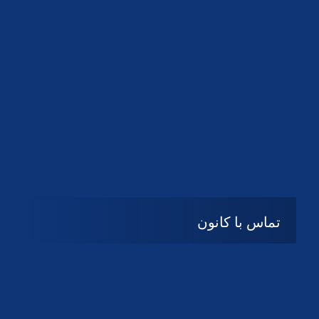
تماس با کانون
آدرس
گیلان ، رشت ، بلوار چمران
تلفکس:
01332858616