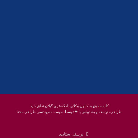
01332858617
01332858618
پست الکترونیک:
help@guilanbar.ir
سامانه پیامکی:
90007065
9999584369
کلیه حقوق به کانون وکلای دادگستری گیلان تعلق دارد.
طراحی، توسعه و پشتیبانی با ❤ توسط:
موسسه مهندسی طراحی محنا
پرسنل ستادی