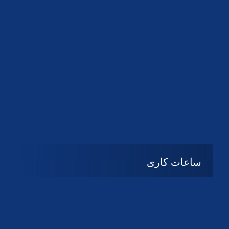
دانلود لوگو کانون
ساعات کاری
08:۰۰ تا 14:30
شنبه تا چهارشنبه
تعطیل
پنج شنبه و جمعه