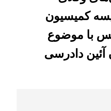
یسه کمیسیون
س با موضوع
 آئین دادرسی