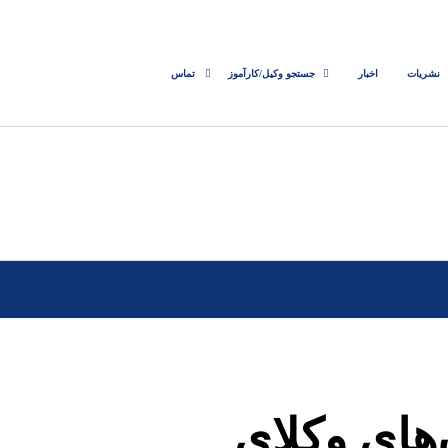
نشریات
اخبار
جستجو وکیل/کارآموز
تماس
ای وکلای