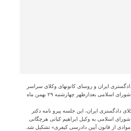
نشست هیأت رئیسه اتحادیه سراسری کانون‌های وکلای دادگستری ایران و روسای کانون‎های وکلای سراسر
کشور با هیأت رئیسه کمیسیون حقوقی و قضایی مجلس شورای اسلامی بعدازظهر چهارشنبه ۲۹ بهمن ماه
ی دادگستری ایران، این جلسه پیرو نامه دکتر
ای اسلامی به وکیل ابراهیم کیانی هرچگانی
موادی از قانون آیین دادرسی کیفری» تشکیل شد.