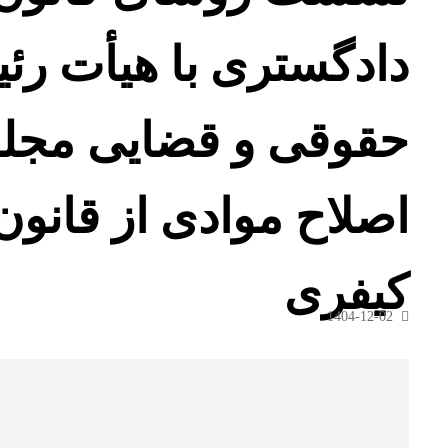
دادگستری با هیأت رئ
حقوقی و قضایی مجل
اصلاح موادی از قانون
کیفری
1404-12-02