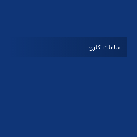
دانلود لوگو کانون
ساعات کاری
08:۰۰ تا 14:30
شنبه تا چهارشنبه
تعطیل
پنج شنبه و جمعه