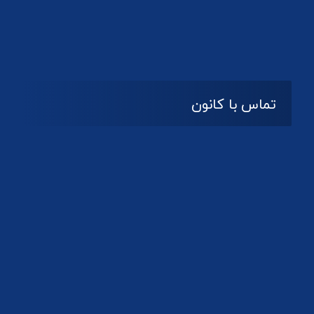
تماس با کانون
آدرس
گیلان ، رشت ، بلوار چمران
تلفکس:
01332858616
01332858617
01332858618
پست الکترونیک:
help@guilanbar.ir
سامانه پیامکی: