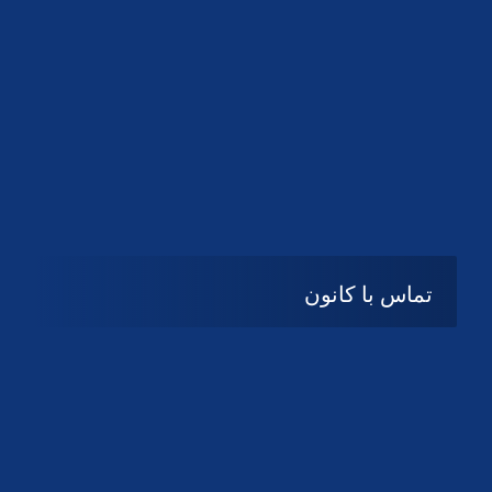
تماس با کانون
آدرس
گیلان ، رشت ، بلوار چمران
تلفکس:
01332858616
01332858617
01332858618