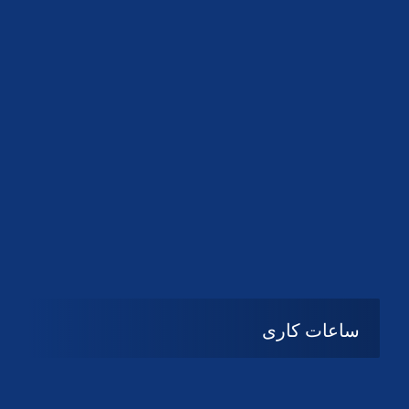
دانلود لوگو کانون
دانلود لوگو کانون
ساعات کاری
شنبه تا چهارشنبه
08:۰۰ تا 14:30
پنج شنبه و جمعه
تعطیل