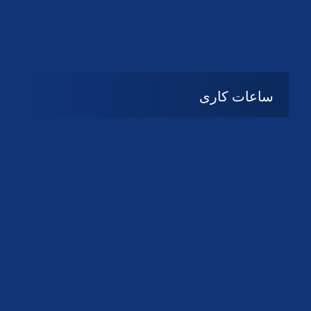
دانلود لوگو کانون
دانلود لوگو کانون
ساعات کاری
شنبه تا چهارشنبه
08:۰۰ تا 14:30
پنج شنبه و جمعه
تعطیل