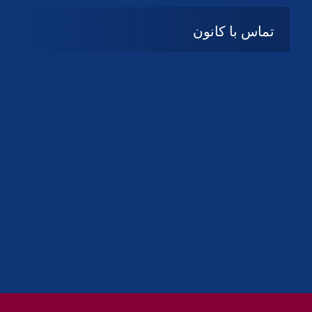
تماس با کانون
آدرس
گیلان ، رشت ، بلوار چمران
تلفکس:
01332858616
01332858617
01332858618
پست الکترونیک:
help@guilanbar.ir
سامانه پیامکی:
90007065
9999584369