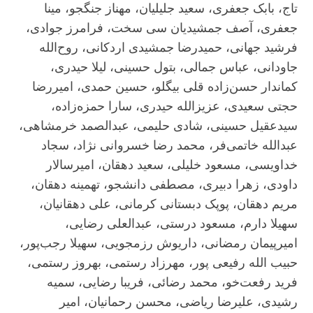
تاج، بابک جعفرى، سعید جلیلیان، مهناز جنگجو، مینا
جعفری، آصف جمشیدیان سی سخت، فرامرز جوادی،
فرشید جهانی، حمیدرضا جمشیدی اردکانی، روح‌الله
جاودانی، عباس جمالی، بتول حسینی، لیلا حیدری،
کماندار حسن‌زاده قلی بیگلو، حسین حمدی، امیررضا
حجتی سعیدی، عزیزالله حیدری، سارا حمزه‌زاده،
سیدعقیل حسینی، شادی حلیمی، عبدالصمد خرمشاهی،
عبدالله خاتمی‌فر، محمد رضا خسروانی نژاد، سجاد
خداویسی، مسعود خلیلی، سعید دهقان، امیرسالار
داودی، زهرا دبیری، مصطفی دانشجو، تهمینه دهقان،
مریم دهقان، پوپک دبستانی کرمانی، علی دهقانیان،
سهیلا دارم، مسعود درستی، عبدالعلی رضایی،
امیرپیمان رمضانی، داریوش رزمجویی، سهیلا رجب‌پور،
حبیب الله رفیعی پور، مهرزاد رستمی، بهروز رستمی،
فرید رفعت‌خو، محمد رضائی، فریبا رضایی، سمیه
رشیدی، علیرضا ریاضی، محسن رحمانیان، امیر