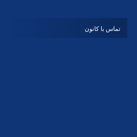
تماس با کانون
آدرس
گیلان ، رشت ، بلوار چمران
تلفکس:
01332858616
01332858617
01332858618
پست الکترونیک:
help@guilanbar.ir
سامانه پیامکی:
90007065
9999584369