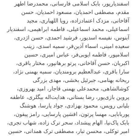
اسفندیارپور، بابک اسلامی فارسانی، محمدرضا اطهر
مقدم، مصطفی احمدیان، مسعود احمدیان، حسن
آقاخانی، مزدک اعتمادزاده، رویا اللهیاری، مجید
اسماعیلی، محمد اسماعیلی، فاطمه ابراهیمی، اسفندیار
آبنوس، نفیسه اسدپور، فرشید احمدی، حسن اژدری،
سعیده امینی، اسماء‌ آذین‌فر، سمیه اسدی، زینب
اسلامپور، فاطمه ایوبی‌فر، عباس امیری، حسین
اکبریان، حسن آقاخانی، پرتو برهانپور، مختار باقری،
سارا باقری، عبدالعظیم برومندیان، سمیه بهمنی نژاد،
ریحانه بهنامی، جبرئیل بخشی، مهدی بزرگی
کوشالشاهی، محمدعلی بهمنی قاجار، امید بهروزی،
پروین بازی‌پور، رضا بستانی، هدایت‌اله بیگلری، عاطفه
بلیانی رویس، محمود بهزادی، جواد پارسا، هوشنگ
پوربابایی، مهسا پرتون، افشین پارسایی، رامز پیفون،
بابک پاک‌نیا، الهام پیشداد، سحر ترک زاده، شهاب تجری،
امیر توکلی، محسن تبار، مصطفی ترک همدانی، حسین