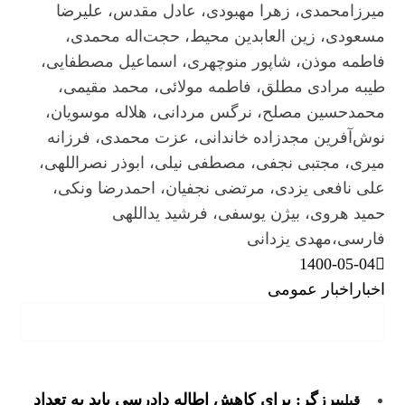
میرزامحمدی، زهرا مهبودی، عادل مقدس، علیرضا
مسعودی، زین العابدین محیط، حجت‌اله محمدی،
فاطمه موذن، شاپور منوچهری، اسماعیل مصطفایی،
طیبه مرادی مطلق، فاطمه مولائی، محمد مقیمی،
محمدحسین مصلح، نرگس مردانی، هلاله موسویان،
نوش‌آفرین مجدزاده خاندانی، عزت محمدی، فرزانه
میری، مجتبی نجفی، مصطفی نیلی، ابوذر نصراللهی،
علی نافعی یزدی، مرتضی نجفیان، احمدرضا ونکی،
حمید هروی، بیژن یوسفی، فرشید یداللهی
فارسی،مهدی یزدانی
1400-05-04
اخبار
اخبار عمومی
برزگر: برای کاهش اطاله دادرسی باید به تعداد
قبلی