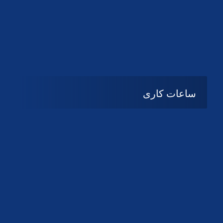
دانلود لوگو کانون
دانلود لوگو کانون
ساعات کاری
شنبه تا چهارشنبه
08:۰۰ تا 14:30
پنج شنبه و جمعه
تعطیل