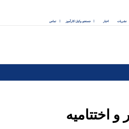
نشریات
اخبار
جستجو وکیل/کارآموز
تماس
 و اختتامیه