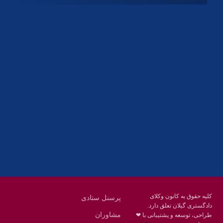
آدرس
گیلان ، رشت ، بلوار چمران
تلفکس:
01332858616
01332858617
01332858618
پست الکترونیک:
help@guilanbar.ir
سامانه پیامکی:
90007065
9999584369
کلیه حقوق به کانون وکلای
پرسنل ستادی
دادگستری گیلان تعلق دارد.
مشاوران
طراحی، توسعه و پشتیبانی با ❤