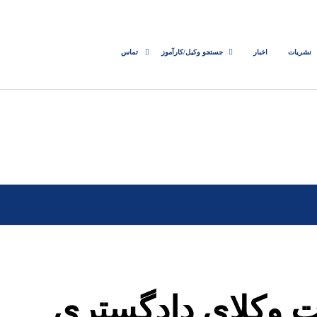
نشریات
اخبار
جستجو وکیل/کارآموز
تماس
ت وکلای دادگستری