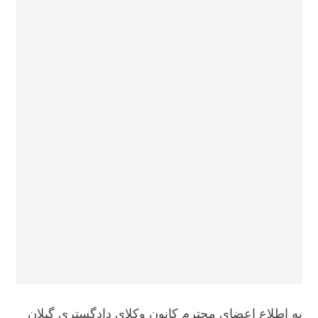
به اطلاع اعضای محترم کانون وکلای دادگستری گیلان