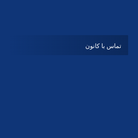
تماس با کانون
آدرس
گیلان ، رشت ، بلوار چمران
تلفکس:
01332858616
01332858617
01332858618
پست الکترونیک:
help@guilanbar.ir
سامانه پیامکی:
90007065