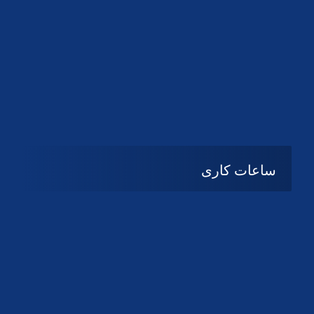
دانلود لوگو کانون
دانلود لوگو کانون
ساعات کاری
شنبه تا چهارشنبه
08:۰۰ تا 14:30
پنج شنبه و جمعه
تعطیل