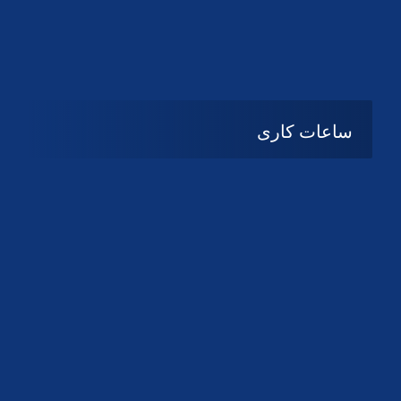
دانلود لوگو کانون
دانلود لوگو کانون
ساعات کاری
شنبه تا چهارشنبه
08:۰۰ تا 14:30
پنج شنبه و جمعه
تعطیل