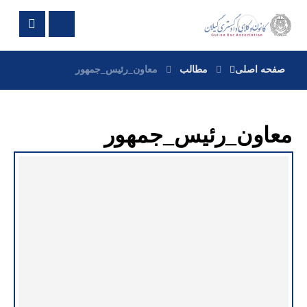
صفحه اصلی
مطالب
معاون_رئیس‌_جمهور
معاون_رئیس‌_جمهور