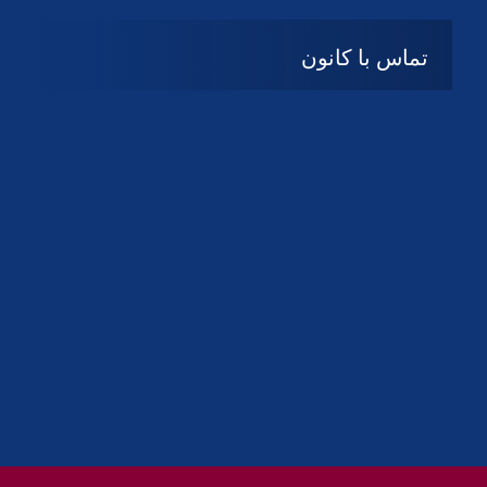
تماس با کانون
آدرس
گیلان ، رشت ، بلوار چمران
تلفکس:
01332858616
01332858617
01332858618
پست الکترونیک:
help@guilanbar.ir
سامانه پیامکی:
90007065
9999584369