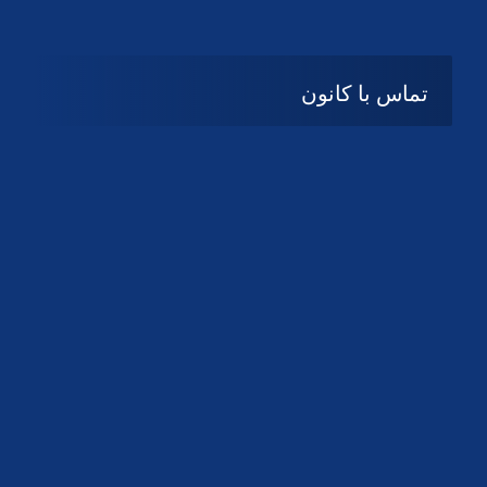
تماس با کانون
آدرس
گیلان ، رشت ، بلوار چمران
تلفکس:
01332858616
01332858617
01332858618
پست الکترونیک:
help@guilanbar.ir
سامانه پیامکی:
90007065
9999584369