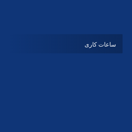
دانلود لوگو کانون
دانلود لوگو کانون
ساعات کاری
08:۰۰ تا 14:30
شنبه تا چهارشنبه
تعطیل
پنج شنبه و جمعه