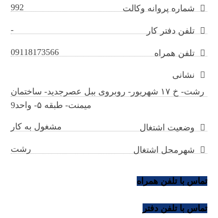
992
شماره پروانه وکالت
-
تلفن دفتر کار
09118173566
تلفن همراه
نشانی
رشت- خ ۱۷ شهریور- روبروی ببل عصرجدید- ساختمان
میمنت- طبقه ۵- واحد9
مشغول به کار
وضعیت اشتغال
رشت
شهرمحل اشتغال
تماس با تلفن همراه
تماس با تلفن دفتر