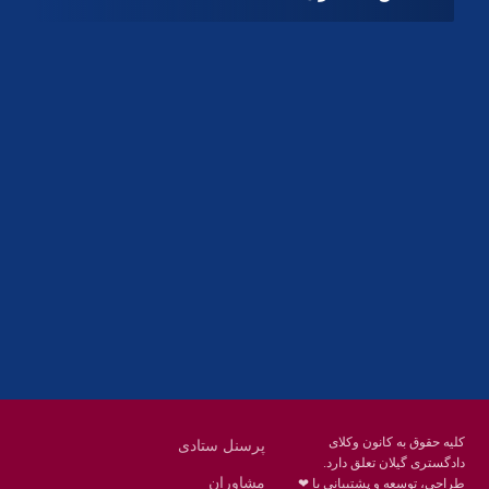
آدرس
گیلان ، رشت ، بلوار چمران
تلفکس:
01332858616
01332858617
01332858618
پست الکترونیک:
help@guilanbar.ir
سامانه پیامکی:
90007065
9999584369
کلیه حقوق به کانون وکلای
پرسنل ستادی
دادگستری گیلان تعلق دارد.
مشاوران
طراحی، توسعه و پشتیبانی با ❤