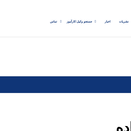
نشریات
اخبار
جستجو وکیل/کارآموز
تماس
ده