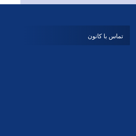
تماس با کانون
آدرس
گیلان ، رشت ، بلوار چمران
تلفکس:
01332858616
01332858617
01332858618
پست الکترونیک:
help@guilanbar.ir
سامانه پیامکی:
90007065
9999584369