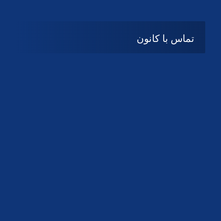
تماس با کانون
آدرس
گیلان ، رشت ، بلوار چمران
تلفکس:
01332858616
01332858617
01332858618
پست الکترونیک:
help@guilanbar.ir
سامانه پیامکی:
90007065
9999584369