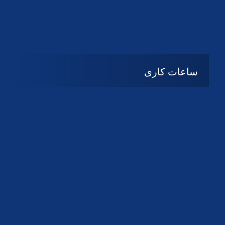
دانلود لوگو کانون
دانلود لوگو کانون
ساعات کاری
08:۰۰ تا 14:30
شنبه تا چهارشنبه
تعطیل
پنج شنبه و جمعه