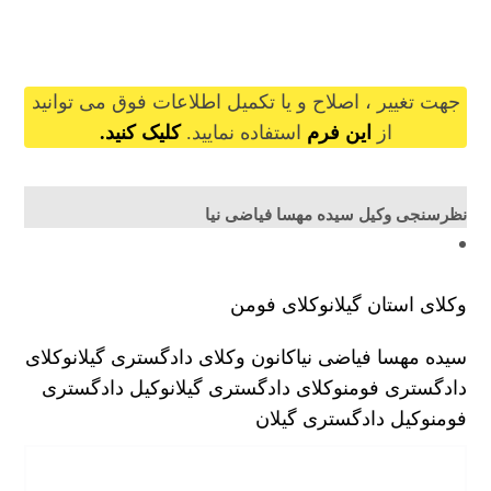
seyedehmahsafayyazinia@gilb.ir
جهت تغییر ، اصلاح و یا تکمیل اطلاعات فوق می توانید
از
این فرم
استفاده نمایید.
کلیک کنید.
نظرسنجی وکیل سیده مهسا فیاضی نیا
وکلای استان گیلان
وکلای فومن
سیده مهسا فیاضی نیا
کانون وکلای دادگستری گیلان
وکلای
دادگستری فومن
وکلای دادگستری گیلان
وکیل دادگستری
فومن
وکیل دادگستری گیلان