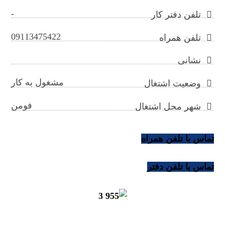
-
تلفن دفتر کار
09113475422
تلفن همراه
نشانی
مشغول به کار
وضعیت اشتغال
فومن
شهر محل اشتغال
تماس با تلفن همراه
تماس با تلفن دفتر