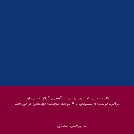
01332858617
01332858618
پست الکترونیک:
help@guilanbar.ir
سامانه پیامکی:
90007065
9999584369
کلیه حقوق به کانون وکلای دادگستری گیلان تعلق دارد.
طراحی، توسعه و پشتیبانی با ❤ توسط:
موسسه مهندسی طراحی محنا
پرسنل ستادی