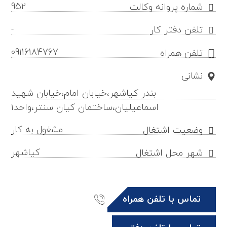
952
شماره پروانه وکالت
-
تلفن دفتر کار
09116184767
تلفن همراه
نشانی
بندر کیاشهر،خیابان امام،خیابان شهید
اسماعیلیان،ساختمان کیان سنتر،واحد1
مشغول به کار
وضعیت اشتغال
کیاشهر
شهر محل اشتغال
تماس با تلفن همراه