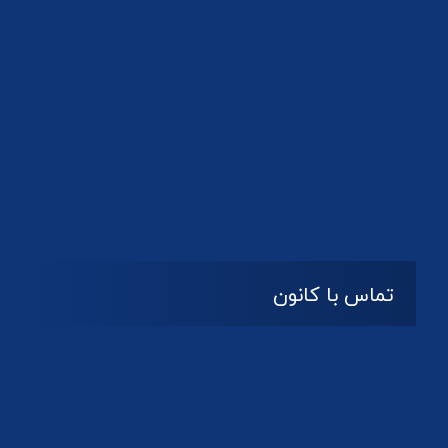
تماس با کانون
آدرس
گیلان ، رشت ، بلوار چمران
تلفکس:
01332858616