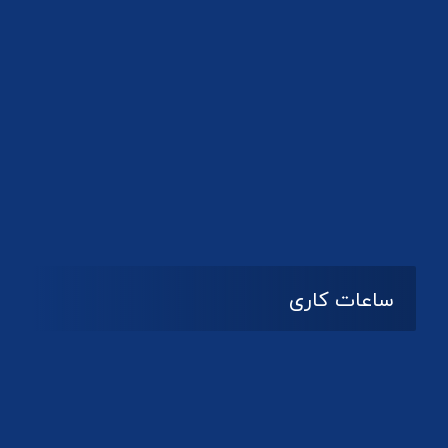
دانلود لوگو کانون
ساعات کاری
08:۰۰ تا 14:30
شنبه تا چهارشنبه
تعطیل
پنج شنبه و جمعه