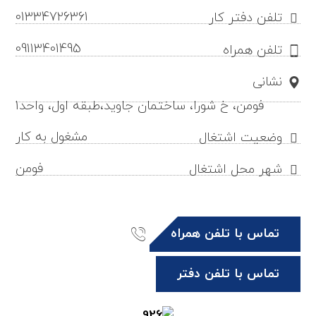
01334726361
تلفن دفتر کار
09113401495
تلفن همراه
نشانی
فومن، خ شورا، ساختمان جاوید،طبقه اول، واحد1
مشغول به کار
وضعیت اشتغال
فومن
شهر محل اشتغال
تماس با تلفن همراه
تماس با تلفن دفتر