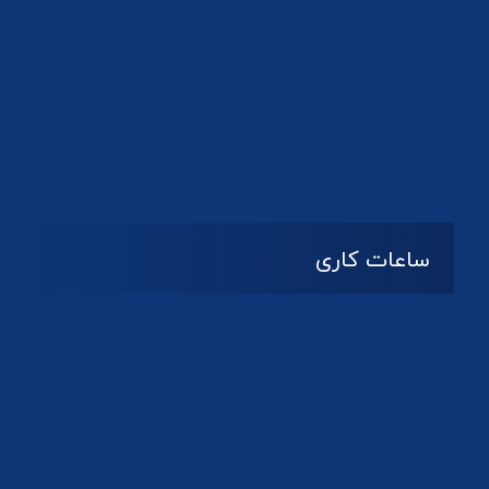
دانلود لوگو کانون
ساعات کاری
08:۰۰ تا 14:30
شنبه تا چهارشنبه
تعطیل
پنج شنبه و جمعه