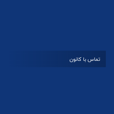
تماس با کانون
آدرس
گیلان ، رشت ، بلوار چمران
تلفکس:
01332858616
01332858617
01332858618