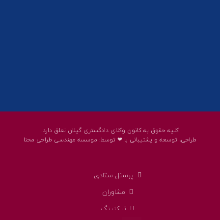
پست الکترونیک:
help@guilanbar.ir
سامانه پیامکی:
90007065
9999584369
کلیه حقوق به کانون وکلای دادگستری گیلان تعلق دارد.
طراحی، توسعه و پشتیبانی با ❤ توسط:
موسسه مهندسی طراحی محنا
پرسنل ستادی
مشاوران
تیکتینگ