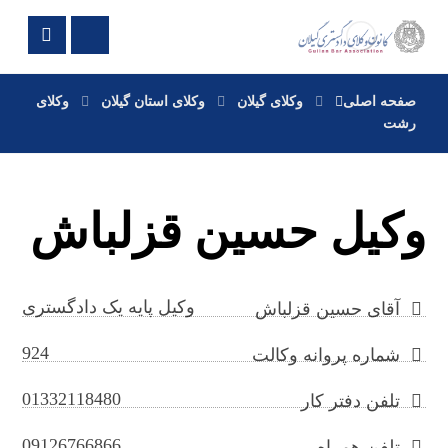
صفحه اصلی
وکلای گیلان
وکلای استان گیلان
وکلای
رشت
وکیل حسین قزلباش
وکیل پایه یک دادگستری
آقای حسین قزلباش
924
شماره پروانه وکالت
01332118480
تلفن دفتر کار
09126766866
تلفن همراه