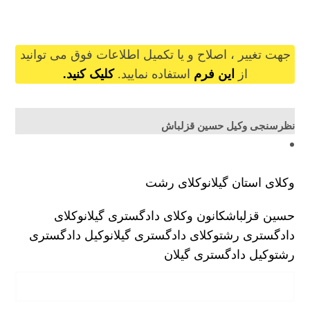
hoseinghezelbash@gilb.ir
جهت تغییر ، اصلاح و یا تکمیل اطلاعات فوق می توانید
از
این فرم
استفاده نمایید.
کلیک کنید.
نظرسنجی وکیل حسین قزلباش
وکلای استان گیلان
وکلای رشت
حسین قزلباش
کانون وکلای دادگستری گیلان
وکلای
دادگستری رشت
وکلای دادگستری گیلان
وکیل دادگستری
رشت
وکیل دادگستری گیلان