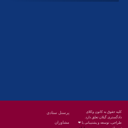
آدرس
گیلان ، رشت ، بلوار چمران
تلفکس:
01332858616
01332858617
01332858618
پست الکترونیک:
help@guilanbar.ir
سامانه پیامکی:
90007065
9999584369
کلیه حقوق به کانون وکلای
پرسنل ستادی
دادگستری گیلان تعلق دارد.
مشاوران
طراحی، توسعه و پشتیبانی با ❤