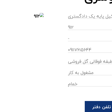
یل پایه یک دادگستری
912
-
parvizamoee@gilb.ir
09117615644
 طبقه فوقانی گل فروشی
مشغول به کار
خمام
تلفن دفتر