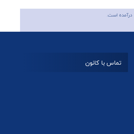
درآمده است.
تماس با کانون
آدرس
گیلان ، رشت ، بلوار چمران
تلفکس:
01332858616
01332858617
01332858618
پست الکترونیک: