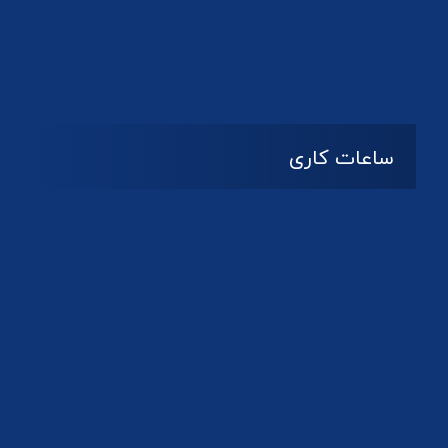
دانلود لوگو کانون
ساعات کاری
08:۰۰ تا 14:30
شنبه تا چهارشنبه
تعطیل
پنج شنبه و جمعه