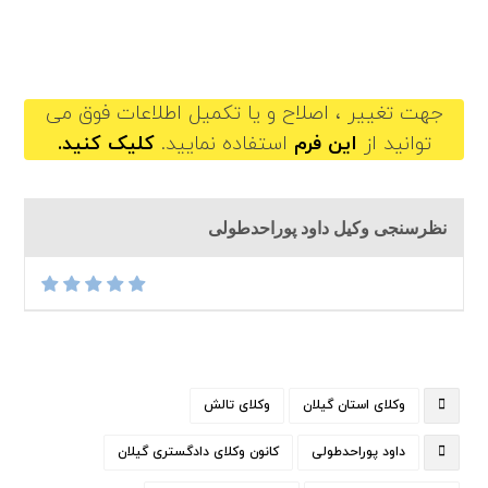
davodpoorahad@gilb.ir
جهت تغییر ، اصلاح و یا تکمیل اطلاعات فوق می
توانید از
این فرم
استفاده نمایید.
کلیک کنید.
نظرسنجی وکیل داود پوراحدطولی
وکلای استان گیلان
وکلای تالش
داود پوراحدطولی
کانون وکلای دادگستری گیلان