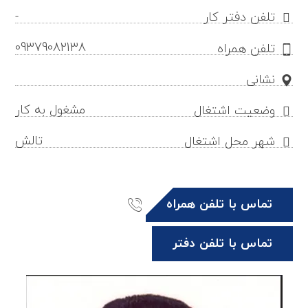
-
تلفن دفتر کار
09379082138
تلفن همراه
نشانی
مشغول به کار
وضعیت اشتغال
تالش
شهر محل اشتغال
تماس با تلفن همراه
تماس با تلفن دفتر