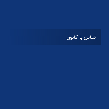
تماس با کانون
آدرس
گیلان ، رشت ، بلوار چمران
تلفکس:
01332858616
01332858617
01332858618
پست الکترونیک:
help@guilanbar.ir
سامانه پیامکی: