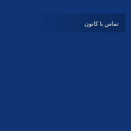
تماس با کانون
آدرس
گیلان ، رشت ، بلوار چمران
تلفکس:
01332858616
01332858617
01332858618
پست الکترونیک:
help@guilanbar.ir
سامانه پیامکی:
90007065
9999584369