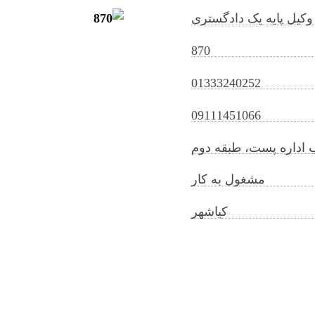
وکیل پایه یک دادگستری
870
01333240252
masoumehbakhtiari@gilb.ir
09111451066
ب اداره پست، طبقه دوم
مشغول به کار
کیاشهر