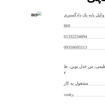
وکیل پایه یک دادگستری
869
01332234894
jafarnajafiilkhchi@gilb.ir
09350695513
 عظیمی، س عدل نوین، ط
۲
مشغول به کار
رشت