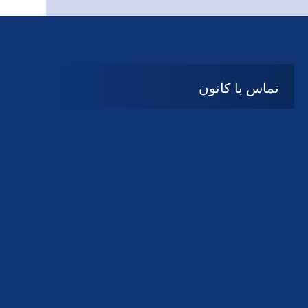
تماس با کانون
آدرس
گیلان ، رشت ، بلوار چمران
تلفکس:
01332858616
01332858617
01332858618
پست الکترونیک:
help@guilanbar.ir
سامانه پیامکی:
90007065
9999584369