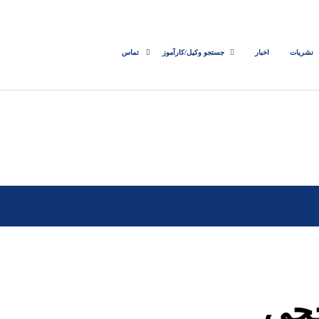
نشریات
اخبار
جستجو وکیل/کارآموز
تماس
خچی