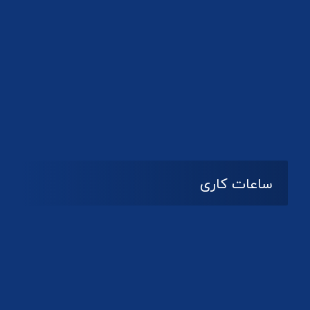
دانلود لوگو کانون
ساعات کاری
08:۰۰ تا 14:30
شنبه تا چهارشنبه
تعطیل
پنج شنبه و جمعه