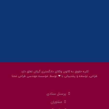
پست الکترونیک:
help@guilanbar.ir
سامانه پیامکی:
90007065
9999584369
کلیه حقوق به کانون وکلای دادگستری گیلان تعلق دارد.
طراحی، توسعه و پشتیبانی با ❤ توسط:
موسسه مهندسی طراحی محنا
پرسنل ستادی
مشاوران