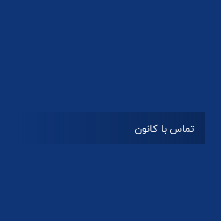
تماس با کانون
آدرس
گیلان ، رشت ، بلوار چمران
تلفکس:
01332858616
01332858617
01332858618