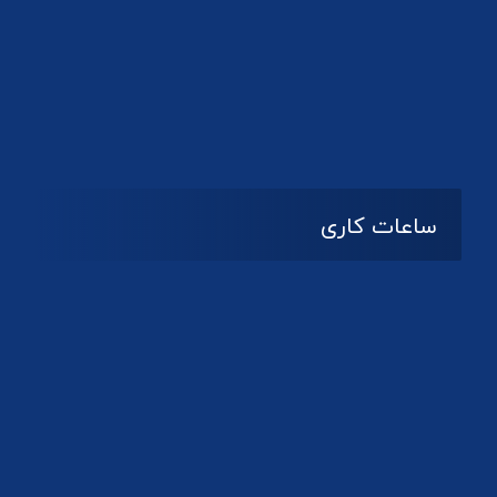
دانلود لوگو کانون
ساعات کاری
08:۰۰ تا 14:30
شنبه تا چهارشنبه
تعطیل
پنج شنبه و جمعه