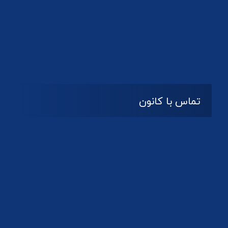
تماس با کانون
آدرس
گیلان ، رشت ، بلوار چمران
تلفکس:
01332858616
01332858617
01332858618
پست الکترونیک:
help@guilanbar.ir