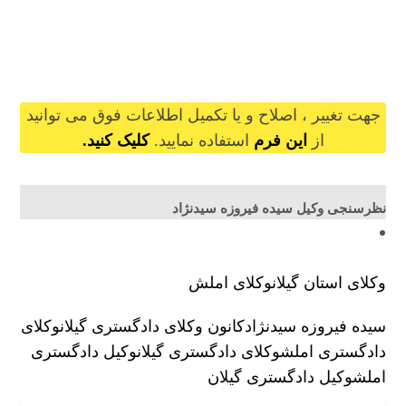
seyyedehfirouzehseyyednejad@gilb.ir
جهت تغییر ، اصلاح و یا تکمیل اطلاعات فوق می توانید
از
این فرم
استفاده نمایید.
کلیک کنید.
نظرسنجی وکیل سیده فیروزه سیدنژاد
وکلای استان گیلان
وکلای املش
سیده فیروزه سیدنژاد
کانون وکلای دادگستری گیلان
وکلای
دادگستری املش
وکلای دادگستری گیلان
وکیل دادگستری
املش
وکیل دادگستری گیلان