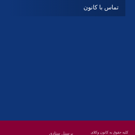
تماس با کانون
آدرس
گیلان ، رشت ، بلوار چمران
تلفکس:
01332858616
01332858617
01332858618
پست الکترونیک:
help@guilanbar.ir
سامانه پیامکی:
90007065
9999584369
کلیه حقوق به کانون وکلای
پرسنل ستادی