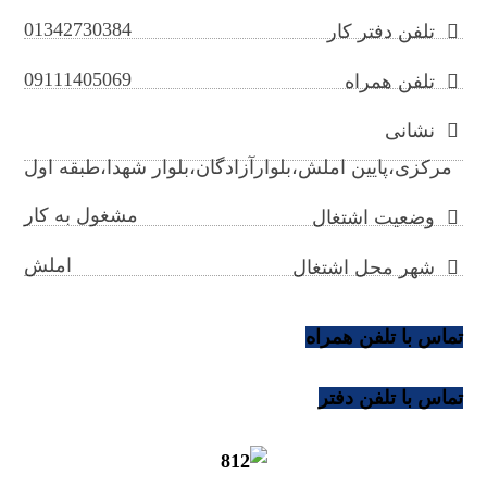
01342730384
تلفن دفتر کار
09111405069
تلفن همراه
نشانی
مرکزی،پایین املش،بلوارآزادگان،بلوار شهدا،طبقه اول
مشغول به کار
وضعیت اشتغال
املش
شهر محل اشتغال
تماس با تلفن همراه
تماس با تلفن دفتر