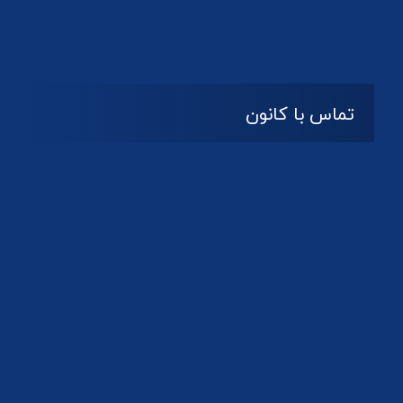
تماس با کانون
آدرس
گیلان ، رشت ، بلوار چمران
تلفکس:
01332858616
01332858617
01332858618
پست الکترونیک:
help@guilanbar.ir
سامانه پیامکی:
90007065