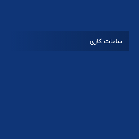
دانلود لوگو کانون
ساعات کاری
08:۰۰ تا 14:30
شنبه تا چهارشنبه
تعطیل
پنج شنبه و جمعه