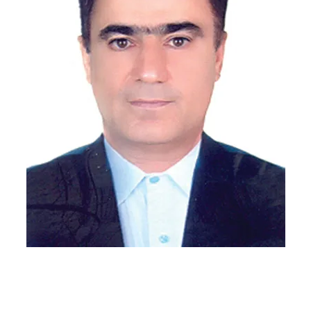
bahramfathi@gilb.ir