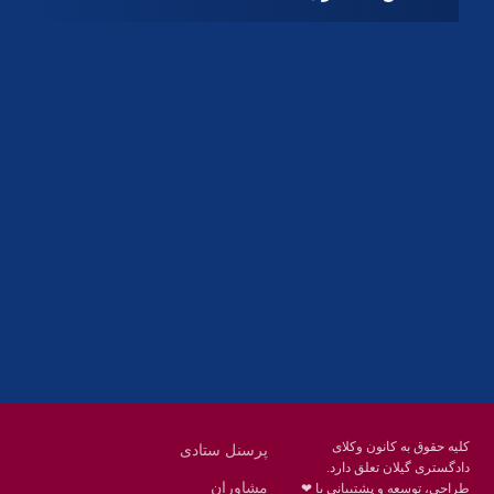
آدرس
گیلان ، رشت ، بلوار چمران
تلفکس:
01332858616
01332858617
01332858618
پست الکترونیک:
help@guilanbar.ir
سامانه پیامکی:
90007065
9999584369
کلیه حقوق به کانون وکلای
پرسنل ستادی
دادگستری گیلان تعلق دارد.
مشاوران
طراحی، توسعه و پشتیبانی با ❤