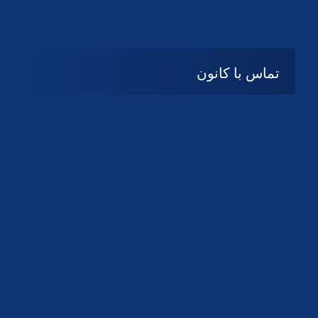
تماس با کانون
آدرس
گیلان ، رشت ، بلوار چمران
تلفکس:
01332858616
01332858617
01332858618
پست الکترونیک:
help@guilanbar.ir
سامانه پیامکی:
90007065
9999584369