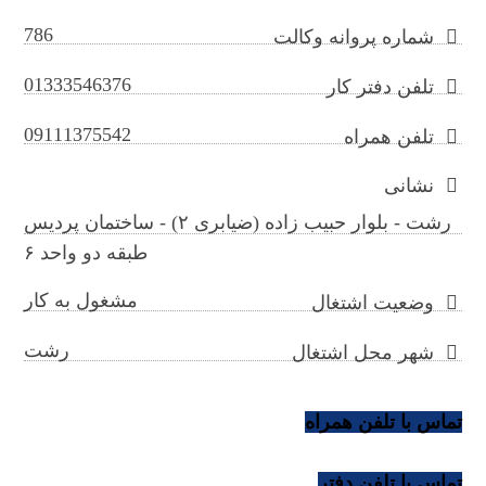
786
شماره پروانه وکالت
01333546376
تلفن دفتر کار
09111375542
تلفن همراه
نشانی
رشت - بلوار حبیب زاده (ضیابری ۲) - ساختمان پردیس
طبقه دو واحد ۶
مشغول به کار
وضعیت اشتغال
رشت
شهر محل اشتغال
تماس با تلفن همراه
تماس با تلفن دفتر