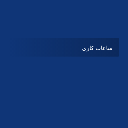
دانلود لوگو کانون
دانلود لوگو کانون
ساعات کاری
08:۰۰ تا 14:30
شنبه تا چهارشنبه
تعطیل
پنج شنبه و جمعه