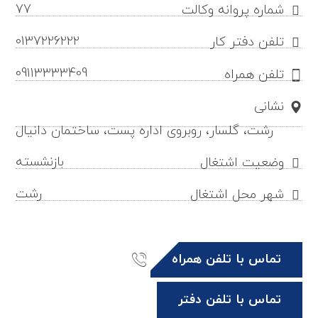
77
شماره پروانه وکالت
0137226222
تلفن دفتر کار
09113333409
تلفن همراه
نشانی
رشت، گلسار، روبروی اداره پست، ساختمان دانیال
بازنشسته
وضعیت اشتغال
رشت
شهر محل اشتغال
تماس با تلفن همراه
تماس با تلفن دفتر