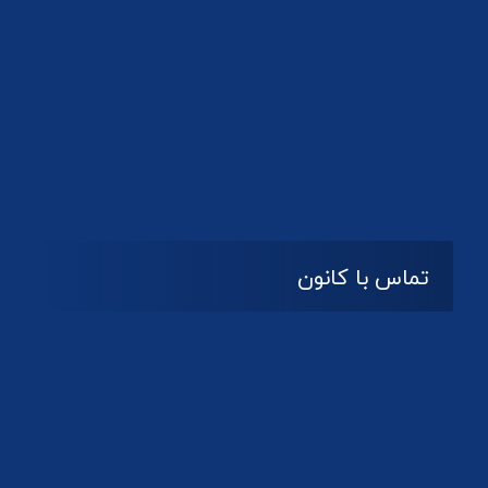
تماس با کانون
آدرس
گیلان ، رشت ، بلوار چمران
تلفکس:
01332858616
01332858617
01332858618