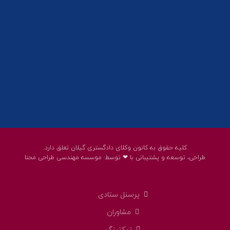
پست الکترونیک:
help@guilanbar.ir
سامانه پیامکی:
90007065
9999584369
کلیه حقوق به کانون وکلای دادگستری گیلان تعلق دارد.
طراحی، توسعه و پشتیبانی با ❤ توسط:
موسسه مهندسی طراحی محنا
پرسنل ستادی
مشاوران
تیکتینگ