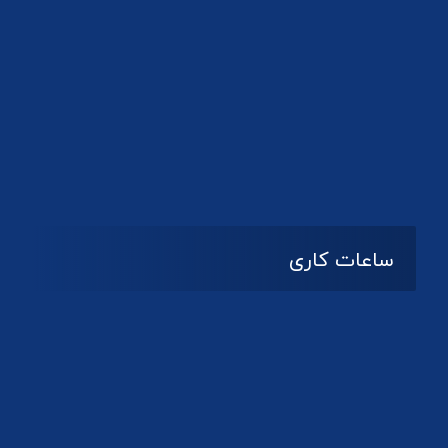
دانلود لوگو کانون
ساعات کاری
08:۰۰ تا 14:30
شنبه تا چهارشنبه
تعطیل
پنج شنبه و جمعه