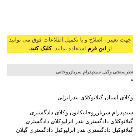
seyedpedramsarbazrohani@gilb.ir
جهت تغییر ، اصلاح و یا تکمیل اطلاعات فوق می توانید
از
این فرم
استفاده نمایید.
کلیک کنید.
نظرسنجی وکیل سیدپدرام سربازروحانی
وکلای استان گیلان
وکلای بندرانزلی
سیدپدرام سربازروحانی
کانون وکلای دادگستری
گیلان
وکلای دادگستری بندر انزلی
وکلای دادگستری
گیلان
وکیل دادگستری بندر انزلی
وکیل دادگستری گیلان