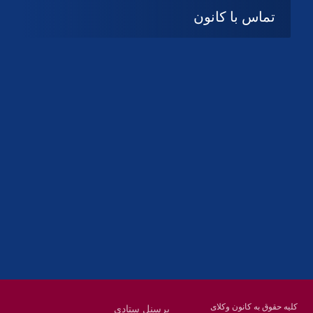
تماس با کانون
آدرس
گیلان ، رشت ، بلوار چمران
تلفکس:
01332858616
01332858617
01332858618
پست الکترونیک:
help@guilanbar.ir
سامانه پیامکی:
90007065
9999584369
کلیه حقوق به کانون وکلای
پرسنل ستادی