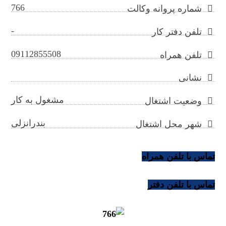
766
شماره پروانه وکالت
-
تلفن دفتر کار
09112855508
تلفن همراه
نشانی
مشغول به کار
وضعیت اشتغال
بندرانزلی
شهر محل اشتغال
تماس با تلفن همراه
تماس با تلفن دفتر