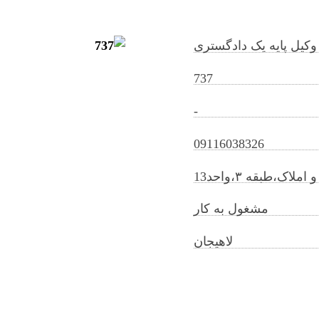
وکیل پایه یک دادگستری
737
-
somayehpayedar@gilb.ir
09116038326
مشغول به کار
لاهیجان