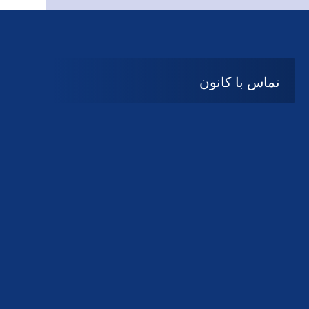
تماس با کانون
آدرس
گیلان ، رشت ، بلوار چمران
تلفکس:
01332858616
01332858617
01332858618
پست الکترونیک:
help@guilanbar.ir
سامانه پیامکی:
90007065
9999584369