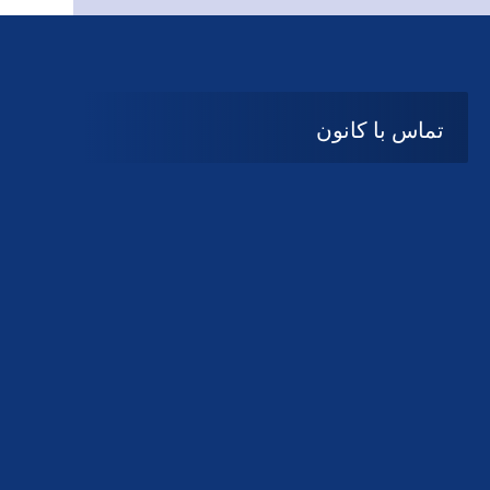
تماس با کانون
آدرس
گیلان ، رشت ، بلوار چمران
تلفکس:
01332858616
01332858617
01332858618
پست الکترونیک:
help@guilanbar.ir
سامانه پیامکی:
90007065
9999584369