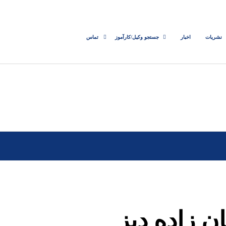
نشریات
اخبار
جستجو وکیل/کارآموز
تماس
 زاده دیز