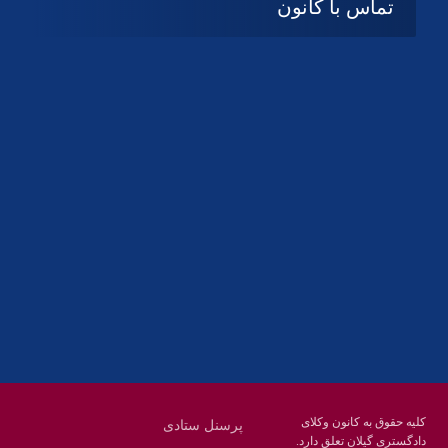
تماس با کانون
آدرس
گیلان ، رشت ، بلوار چمران
تلفکس:
01332858616
01332858617
01332858618
پست الکترونیک:
help@guilanbar.ir
سامانه پیامکی:
90007065
9999584369
کلیه حقوق به کانون وکلای
پرسنل ستادی
دادگستری گیلان تعلق دارد.