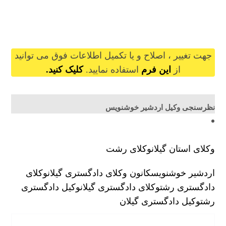
ardeshirkhoshnevis@gilb.ir
جهت تغییر ، اصلاح و یا تکمیل اطلاعات فوق می توانید
از
این فرم
استفاده نمایید.
کلیک کنید.
نظرسنجی وکیل اردشیر خوشنویس
وکلای استان گیلان
وکلای رشت
اردشیر خوشنویس
کانون وکلای دادگستری گیلان
وکلای
دادگستری رشت
وکلای دادگستری گیلان
وکیل دادگستری
رشت
وکیل دادگستری گیلان