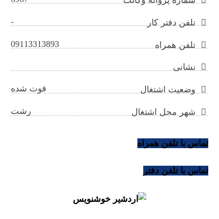
-
تلفن دفتر کار
09113313893
تلفن همراه
نشانی
فوت شده
وضعیت اشتغال
رشت
شهر محل اشتغال
تماس با تلفن همراه
تماس با تلفن دفتر