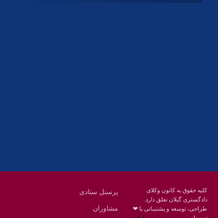
آدرس
گیلان ، رشت ، بلوار چمران
تلفکس:
01332858616
01332858617
01332858618
پست الکترونیک:
help@guilanbar.ir
سامانه پیامکی:
90007065
9999584369
کلیه حقوق به کانون وکلای
پرسنل ستادی
دادگستری گیلان تعلق دارد.
مشاوران
طراحی، توسعه و پشتیبانی با ❤