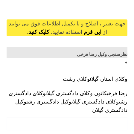
rezafarrokhi@gilb.ir
جهت تغییر ، اصلاح و یا تکمیل اطلاعات فوق می توانید
از
این فرم
استفاده نمایید.
کلیک کنید.
نظرسنجی وکیل رضا فرخی
وکلای استان گیلان
وکلای رشت
رضا فرخی
کانون وکلای دادگستری گیلان
وکلای دادگستری
رشت
وکلای دادگستری گیلان
وکیل دادگستری رشت
وکیل
دادگستری گیلان