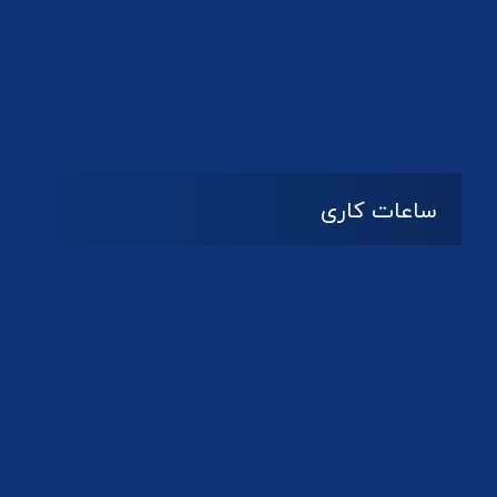
دانلود لوگو کانون
ساعات کاری
08:۰۰ تا 14:30
شنبه تا چهارشنبه
تعطیل
پنج شنبه و جمعه