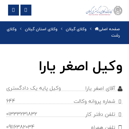
صفحه اصلی
وکلای گیلان
وکلای استان گیلان
وکلای
رشت
وکیل اصغر یارا
وکیل پایه یک دادگستری
آقای اصغر یارا
644
شماره پروانه وکالت
01333231832
تلفن دفتر کار
09116382034
تلفن همراه