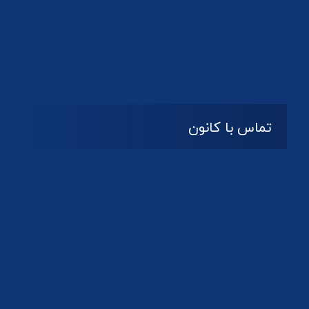
تماس با کانون
آدرس
گیلان ، رشت ، بلوار چمران
تلفکس:
01332858616
01332858617
01332858618
پست الکترونیک:
help@guilanbar.ir