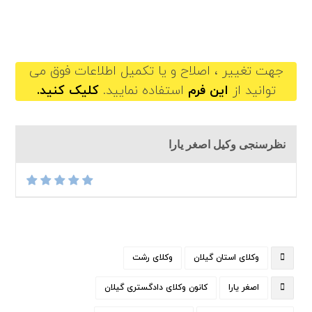
asgharyara@gilb.ir
جهت تغییر ، اصلاح و یا تکمیل اطلاعات فوق می
توانید از
این فرم
استفاده نمایید.
کلیک کنید.
نظرسنجی وکیل اصغر یارا
وکلای استان گیلان
وکلای رشت
اصغر یارا
کانون وکلای دادگستری گیلان