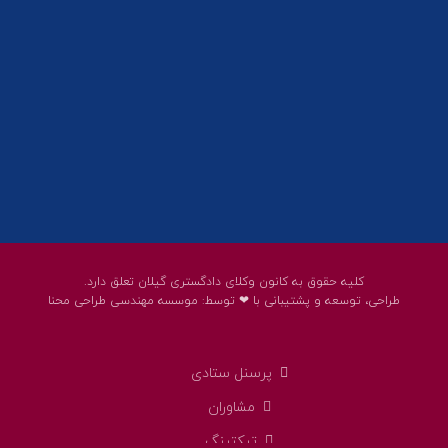
پست الکترونیک:
help@guilanbar.ir
سامانه پیامکی:
90007065
9999584369
کلیه حقوق به کانون وکلای دادگستری گیلان تعلق دارد.
طراحی، توسعه و پشتیبانی با ❤ توسط:
موسسه مهندسی طراحی محنا
پرسنل ستادی
مشاوران
تیکتینگ