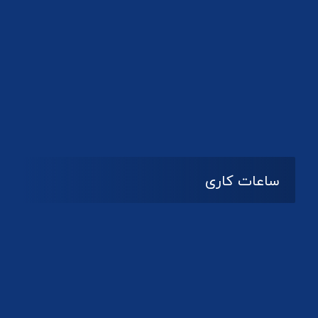
دانلود لوگو کانون
ساعات کاری
08:۰۰ تا 14:30
شنبه تا چهارشنبه
تعطیل
پنج شنبه و جمعه