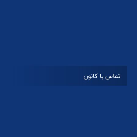
تماس با کانون
آدرس
گیلان ، رشت ، بلوار چمران
تلفکس:
01332858616
01332858617
01332858618