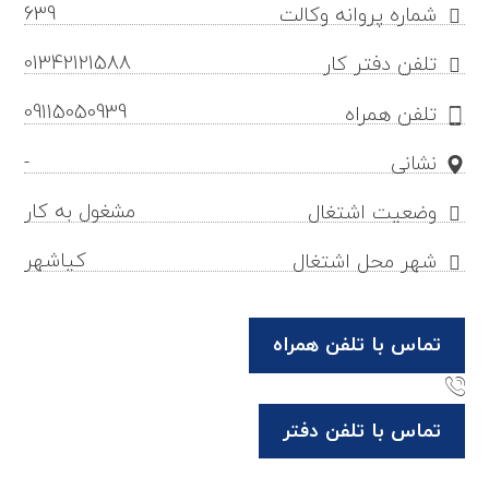
639
شماره پروانه وکالت
01342121588
تلفن دفتر کار
09115050939
تلفن همراه
-
نشانی
مشغول به کار
وضعیت اشتغال
کیاشهر
شهر محل اشتغال
تماس با تلفن همراه
تماس با تلفن دفتر