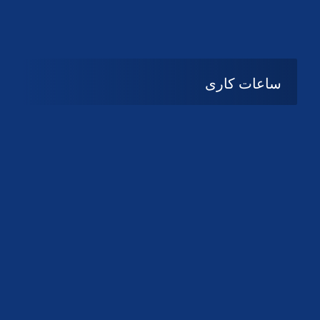
دانلود لوگو کانون
دانلود لوگو کانون
ساعات کاری
08:۰۰ تا 14:30
شنبه تا چهارشنبه
تعطیل
پنج شنبه و جمعه