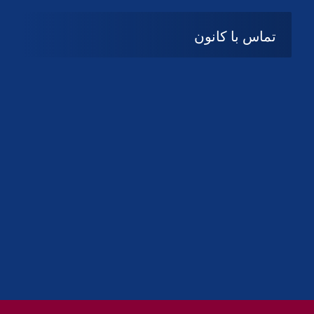
تماس با کانون
آدرس
گیلان ، رشت ، بلوار چمران
تلفکس:
01332858616
01332858617
01332858618
پست الکترونیک:
help@guilanbar.ir
سامانه پیامکی:
90007065
9999584369