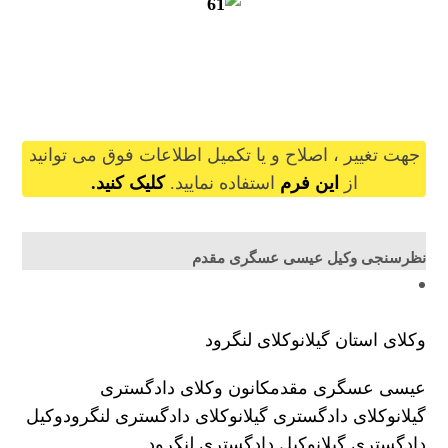
eisaasgarimoghaddam@gilb.ir
جهت تغییر ، اصلاح و یا تکمیل اطلاعات فوق می توانید
از
این فرم
استفاده نمایید.
کلیک کنید.
نظرسنجی وکیل عیسی عسگری مقدم
وکلای استان گیلان
وکلای لنگرود
عیسی عسگری مقدم
کانون وکلای دادگستری
گیلان
وکلای دادگستری گیلان
وکلای دادگستری لنگرود
وکیل
دادگستری گیلان
وکیل دادگستری لنگرود