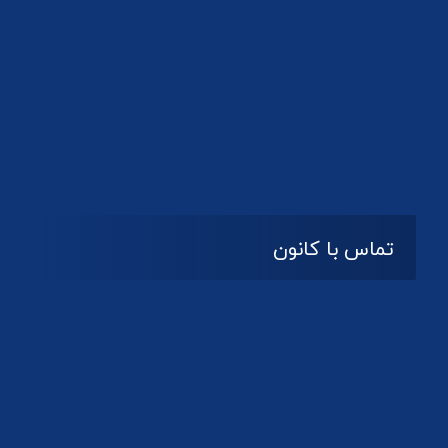
تماس با کانون
آدرس
گیلان ، رشت ، بلوار چمران
تلفکس:
01332858616
01332858617
01332858618