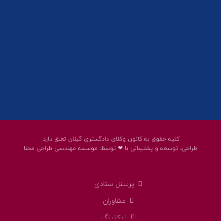
پست الکترونیک:
help@guilanbar.ir
سامانه پیامکی:
90007065
9999584369
کلیه حقوق به کانون وکلای دادگستری گیلان تعلق دارد.
طراحی، توسعه و پشتیبانی با ❤ توسط:
موسسه مهندسی طراحی محنا
پرسنل ستادی
مشاوران
تیکتینگ