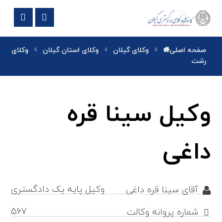
صفحه اصلی
وکلای گیلان
وکلای استان گیلان
وکلای
رشت
وکیل سینا قره
داغی
وکیل پایه یک دادگستری
آقای سینا قره داغی
567
شماره پروانه وکالت