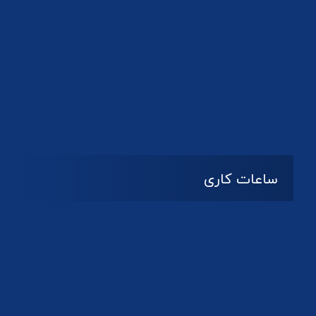
دانلود لوگو کانون
ساعات کاری
08:۰۰ تا 14:30
شنبه تا چهارشنبه
تعطیل
پنج شنبه و جمعه