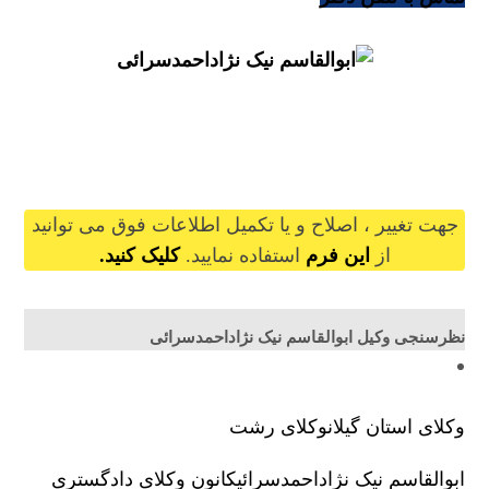
abolghasemniknezhad@gilb.ir
جهت تغییر ، اصلاح و یا تکمیل اطلاعات فوق می توانید
از
این فرم
استفاده نمایید.
کلیک کنید.
نظرسنجی وکیل ابوالقاسم نیک نژاداحمدسرائی
وکلای استان گیلان
وکلای رشت
ابوالقاسم نیک نژاداحمدسرائی
کانون وکلای دادگستری