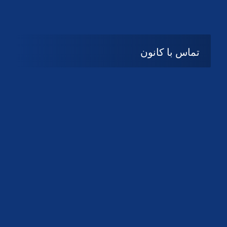
تماس با کانون
آدرس
گیلان ، رشت ، بلوار چمران
تلفکس:
01332858616
01332858617
01332858618
پست الکترونیک:
help@guilanbar.ir
سامانه پیامکی:
90007065
9999584369