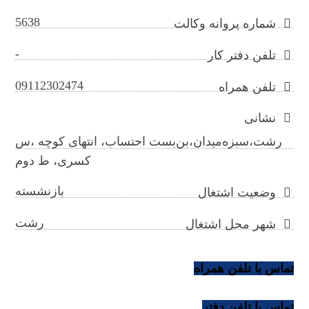
5638
شماره پروانه وکالت
-
تلفن دفتر کار
09112302474
تلفن همراه
نشانی
رشت،سبزه‌میدان،بن‌بست احتساب، انتهای کوچه ،س
کسری، ط دوم
بازنشسته
وضعیت اشتغال
رشت
شهر محل اشتغال
تماس با تلفن همراه
تماس با تلفن دفتر