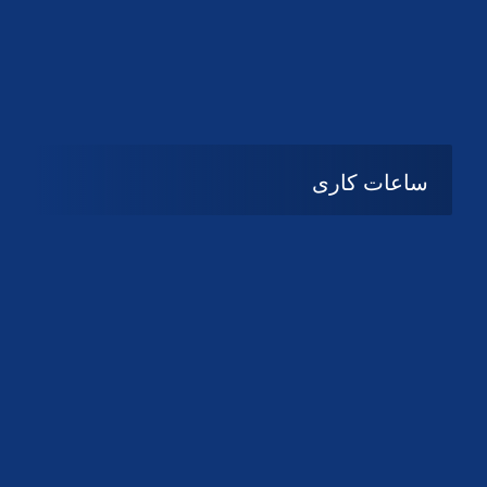
دانلود لوگو کانون
دانلود لوگو کانون
ساعات کاری
08:۰۰ تا 14:30
شنبه تا چهارشنبه
تعطیل
پنج شنبه و جمعه