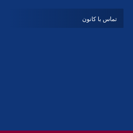
تماس با کانون
آدرس
گیلان ، رشت ، بلوار چمران
تلفکس:
01332858616
01332858617
01332858618
پست الکترونیک:
help@guilanbar.ir
سامانه پیامکی:
90007065
9999584369