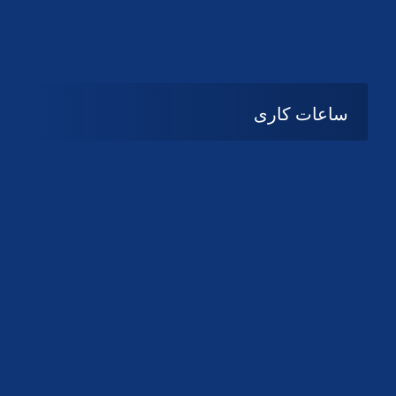
دانلود لوگو کانون
دانلود لوگو کانون
ساعات کاری
08:۰۰ تا 14:30
شنبه تا چهارشنبه
تعطیل
پنج شنبه و جمعه