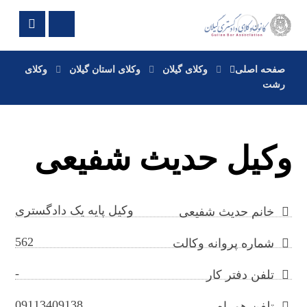
صفحه اصلی
وکلای گیلان
وکلای استان گیلان
وکلای
رشت
وکیل حدیث شفیعی
وکیل پایه یک دادگستری
خانم حدیث شفیعی
562
شماره پروانه وکالت
-
تلفن دفتر کار
09113409138
تلفن همراه