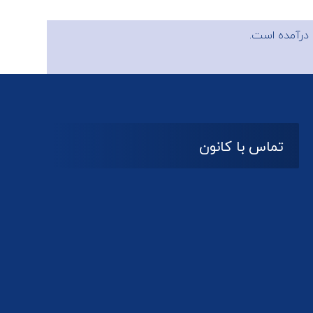
درآمده است.
تماس با کانون
آدرس
گیلان ، رشت ، بلوار چمران
تلفکس:
01332858616
01332858617
01332858618
پست الکترونیک: