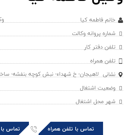
وک
خانم فاطمه کیا
شماره پروانه وکالت
تلفن دفتر کار
تلفن همراه
لاهیجان- خ شهداء- نبش کوچه بنفشه- ساختمان ۴ واحدی- 
نشانی
وضعیت اشتغال
شهر محل اشتغال
تماس با تلفن همراه
تماس با 