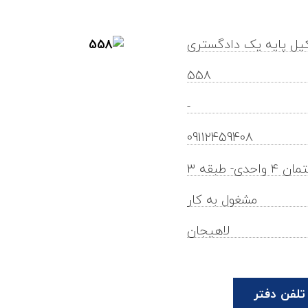
یل پایه یک دادگستری
558
-
fatemehkia@gilb.ir
09112459408
طبقه ۳
مشغول به کار
لاهیجان
تلفن دفتر