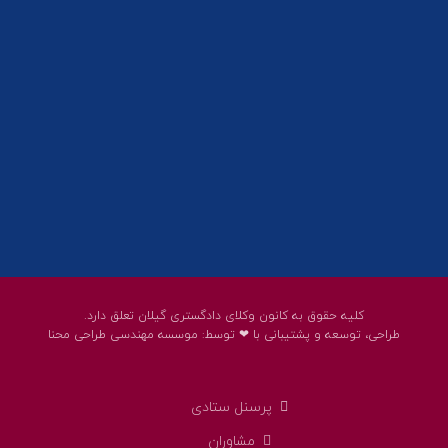
01332858618
پست الکترونیک:
help@guilanbar.ir
سامانه پیامکی:
90007065
9999584369
کلیه حقوق به کانون وکلای دادگستری گیلان تعلق دارد.
طراحی، توسعه و پشتیبانی با ❤ توسط:
موسسه مهندسی طراحی محنا
پرسنل ستادی
مشاوران