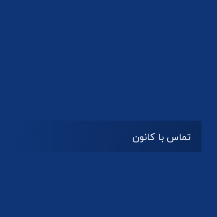
تماس با کانون
آدرس
گیلان ، رشت ، بلوار چمران
تلفکس:
01332858616
01332858617