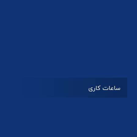
دانلود لوگو کانون
ساعات کاری
08:۰۰ تا 14:30
شنبه تا چهارشنبه
تعطیل
پنج شنبه و جمعه