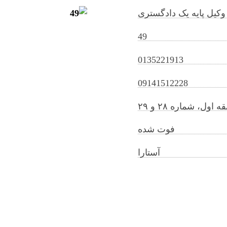
وکیل پایه یک دادگستری
49
0135221913
farhangjabbari@gilb.ir
09141512228
ول، شماره ۲۸ و ۲۹
فوت شده
آستارا