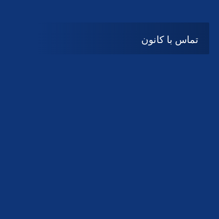
تماس با کانون
آدرس
گیلان ، رشت ، بلوار چمران
تلفکس:
01332858616
01332858617
01332858618
پست الکترونیک:
help@guilanbar.ir
سامانه پیامکی:
90007065
9999584369