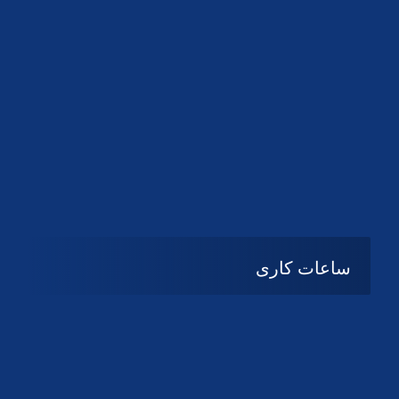
دانلود لوگو کانون
ساعات کاری
08:۰۰ تا 14:30
شنبه تا چهارشنبه
تعطیل
پنج شنبه و جمعه