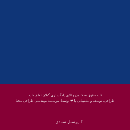
01332858617
01332858618
پست الکترونیک:
help@guilanbar.ir
سامانه پیامکی:
90007065
9999584369
کلیه حقوق به کانون وکلای دادگستری گیلان تعلق دارد.
طراحی، توسعه و پشتیبانی با ❤ توسط:
موسسه مهندسی طراحی محنا
پرسنل ستادی