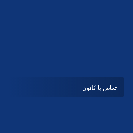
تماس با کانون
آدرس
گیلان ، رشت ، بلوار چمران
تلفکس:
01332858616