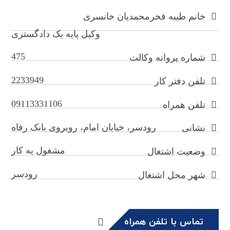
خانم طیبه فخرمحمدیان خانسری
وکیل پایه یک دادگستری
475
شماره پروانه وکالت
2233949
تلفن دفتر کار
09113331106
تلفن همراه
رودسر، خیابان امام، روبروی بانک رفاه
نشانی
مشغول به کار
وضعیت اشتغال
رودسر
شهر محل اشتغال
تماس با تلفن همراه