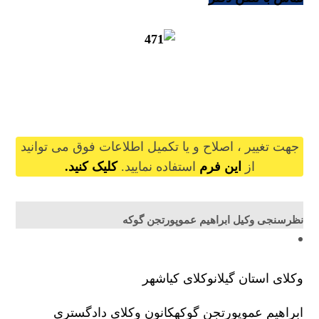
ebrahimamopoor@gilb.ir
جهت تغییر ، اصلاح و یا تکمیل اطلاعات فوق می توانید
از
این فرم
استفاده نمایید.
کلیک کنید.
نظرسنجی وکیل ابراهیم عموپورتجن گوکه
وکلای استان گیلان
وکلای کیاشهر
ابراهیم عموپورتجن گوکه
کانون وکلای دادگستری