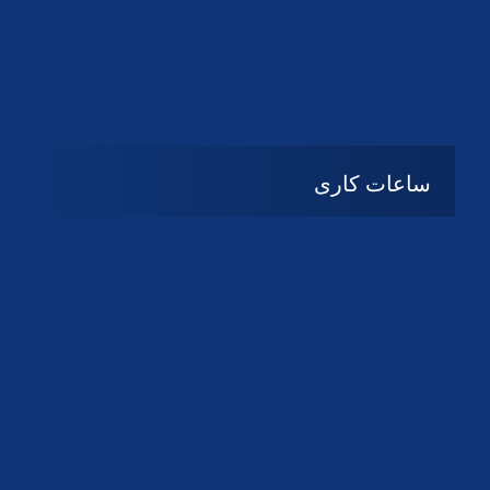
دانلود لوگو کانون
دانلود لوگو کانون
ساعات کاری
08:۰۰ تا 14:30
شنبه تا چهارشنبه
تعطیل
پنج شنبه و جمعه