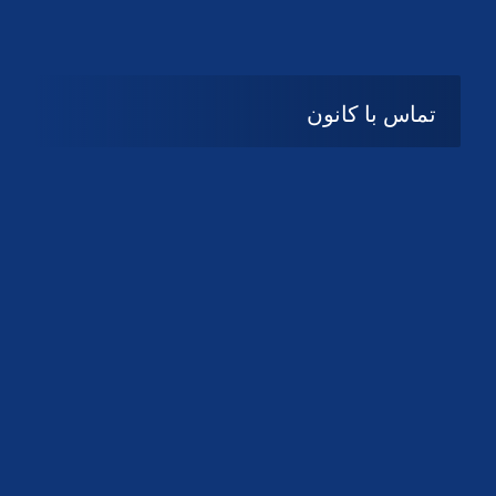
تماس با کانون
آدرس
گیلان ، رشت ، بلوار چمران
تلفکس:
01332858616
01332858617
01332858618
پست الکترونیک:
help@guilanbar.ir
سامانه پیامکی:
90007065
9999584369